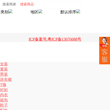
搜索商家
搜索商品
类别
地区
默认排序
ICP备案号:粤ICP备13076688号
女装
童装
男装
连衣裙
T恤
衬衫
内衣
箱包
鞋子