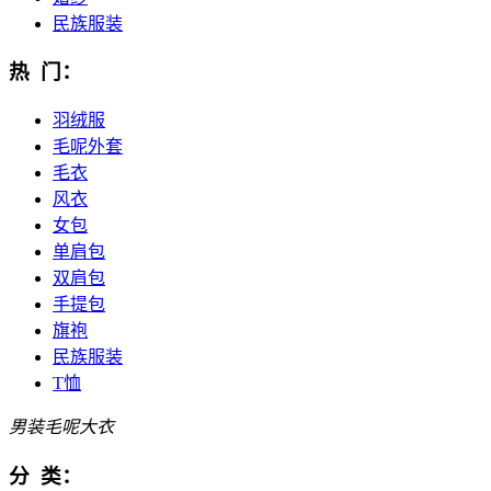
民族服装
热 门：
羽绒服
毛呢外套
毛衣
风衣
女包
单肩包
双肩包
手提包
旗袍
民族服装
T恤
男装
毛呢大衣
分 类：