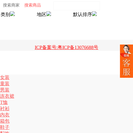
搜索商家
搜索商品
类别
地区
默认排序
ICP备案号:粤ICP备13076688号
女装
童装
男装
连衣裙
T恤
衬衫
内衣
箱包
鞋子