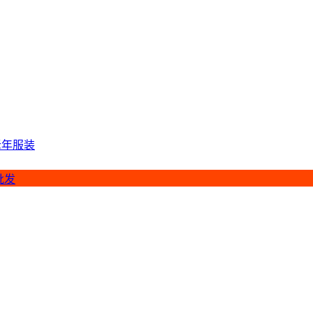
老年服装
批发