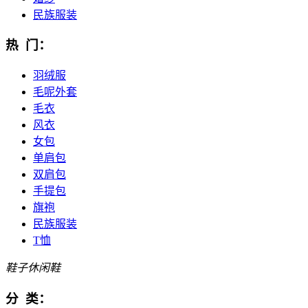
民族服装
热 门：
羽绒服
毛呢外套
毛衣
风衣
女包
单肩包
双肩包
手提包
旗袍
民族服装
T恤
鞋子
休闲鞋
分 类：