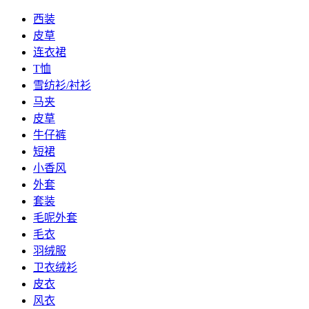
西装
皮草
连衣裙
T恤
雪纺衫/衬衫
马夹
皮草
牛仔裤
短裙
小香风
外套
套装
毛呢外套
毛衣
羽绒服
卫衣绒衫
皮衣
风衣