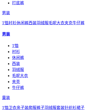
打底裤
男装
T恤
衬衫
休闲裤
西装
羽绒服
毛呢大衣
夹克
牛仔裤
男装
T恤
衬衫
休闲裤
西装
羽绒服
毛呢大衣
夹克
牛仔裤
童装
T恤
卫衣
亲子装
爬服
裤子
羽绒服
套装
针织衫
裙子