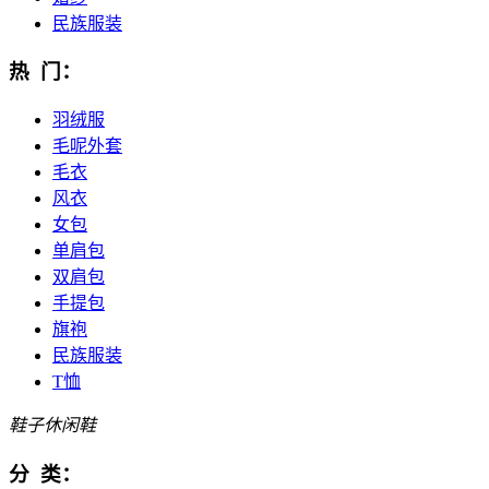
民族服装
热 门：
羽绒服
毛呢外套
毛衣
风衣
女包
单肩包
双肩包
手提包
旗袍
民族服装
T恤
鞋子
休闲鞋
分 类：