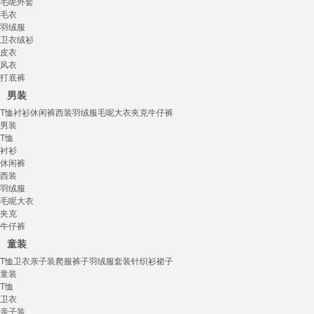
毛呢外套
毛衣
羽绒服
卫衣绒衫
皮衣
风衣
打底裤
男装
T恤
衬衫
休闲裤
西装
羽绒服
毛呢大衣
夹克
牛仔裤
男装
T恤
衬衫
休闲裤
西装
羽绒服
毛呢大衣
夹克
牛仔裤
童装
T恤
卫衣
亲子装
爬服
裤子
羽绒服
套装
针织衫
裙子
童装
T恤
卫衣
亲子装