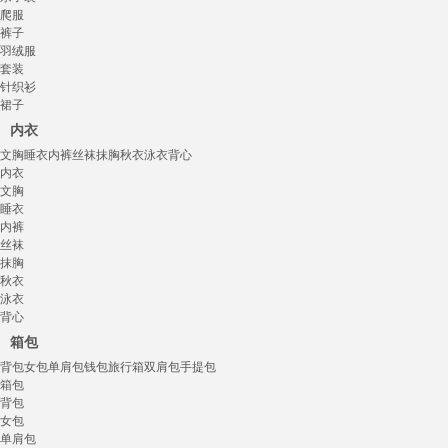
爬服
裤子
羽绒服
套装
针织衫
裙子
内衣
文胸
睡衣
内裤
丝袜
抹胸
秋衣
泳衣
背心
内衣
文胸
睡衣
内裤
丝袜
抹胸
秋衣
泳衣
背心
箱包
背包
女包
单肩包
钱包
旅行箱
双肩包
手提包
箱包
背包
女包
单肩包