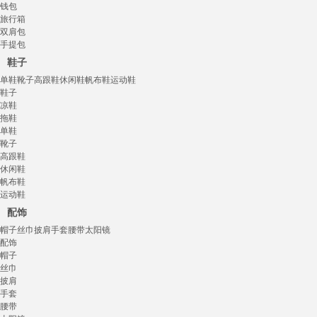
钱包
旅行箱
双肩包
手提包
鞋子
单鞋
靴子
高跟鞋
休闲鞋
帆布鞋
运动鞋
鞋子
凉鞋
拖鞋
单鞋
靴子
高跟鞋
休闲鞋
帆布鞋
运动鞋
配饰
帽子
丝巾
披肩
手套
腰带
太阳镜
配饰
帽子
丝巾
披肩
手套
腰带