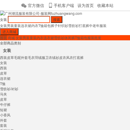
官方微信
手机客户端
设为首页
收藏本站
女装
女装
男装
童装
连衣裙
内衣
T恤
箱包
裤子
针织衫
雪纺衫
打底裤
中老年服装
首页
商城
女装
男装
童装
内衣
连衣裙
雪纺衫
休闲裤
T恤
箱包
服装批发
全部商品类别
女装
西装
皮草
毛呢外套
毛衣
羽绒服
卫衣绒衫
皮衣
风衣
打底裤
女装
西装
皮草
连衣裙
T恤
雪纺衫/衬衫
马夹
皮草
牛仔裤
短裙
小香风
外套
套装