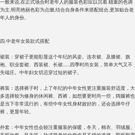
一般来说,在正式场合时老年人的服装色彩应以沉着.稳重的色调
为主,明亮艳丽色彩为点缀,结合自身条件来搭配组合,更加贴合老
年人的身份。
四.中老年女装款式搭配
裙装：穿裙子更能彰显这个年纪的风姿。连衣裙、及膝裙、旗
袍、职业套裙、西装裙、长裙......四季时尚女装，简单大气又不
失端庄。中年妇女切忌穿过短的裙子。
裤装：选择裤子时，上了年纪的中年女性更注重服装舒适度，大
多选择较为修身的休闲裤、西裤，如想要更时尚一些，阔腿裤也
是当下非常流行的，有些中年女性身材姣好的，还会选择牛仔
裤，更显年轻。
外套：中年女性也会较注重服装的保暖，冬天，棉衣、羽绒服、
毛呢外套、风衣等；款式简单的外套也是不错的选择。即版型需