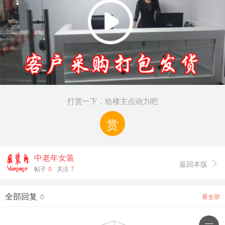
打赏一下，给楼主点动力吧
赏
中老年女装
返回本版

帖子
0
关注
7
全部回复
0
看全部