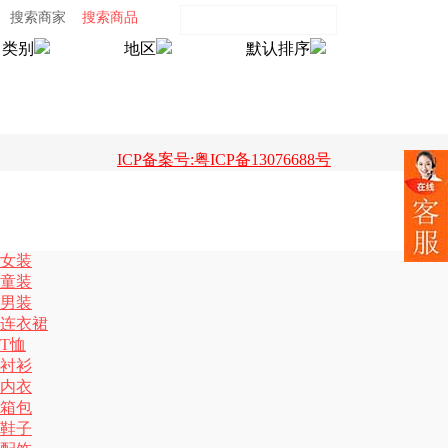
搜索商家
搜索商品
类别
地区
默认排序
ICP备案号:粤ICP备13076688号
女装
童装
男装
连衣裙
T恤
衬衫
内衣
箱包
鞋子