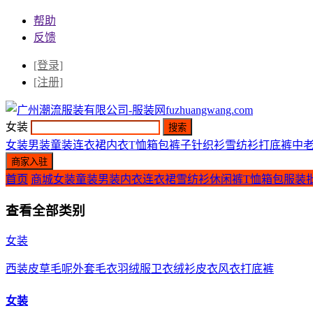
帮助
反馈
[登录]
[注册]
女装
女装
男装
童装
连衣裙
内衣
T恤
箱包
裤子
针织衫
雪纺衫
打底裤
中
首页
商城
女装
童装
男装
内衣
连衣裙
雪纺衫
休闲裤
T恤
箱包
服装
查看全部类别
女装
西装
皮草
毛呢外套
毛衣
羽绒服
卫衣绒衫
皮衣
风衣
打底裤
女装