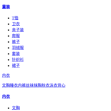
童装
T恤
卫衣
亲子装
爬服
裤子
羽绒服
套装
针织衫
裙子
内衣
文胸
睡衣
内裤
丝袜
抹胸
秋衣
泳衣
背心
内衣
文胸