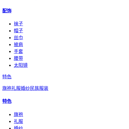
配饰
袜子
帽子
丝巾
披肩
手套
腰带
太阳镜
特色
旗袍
礼服
婚纱
民族服装
特色
旗袍
礼服
婚纱