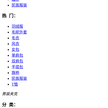
民族服装
热 门：
羽绒服
毛呢外套
毛衣
风衣
女包
单肩包
双肩包
手提包
旗袍
民族服装
T恤
男装
夹克
分 类：