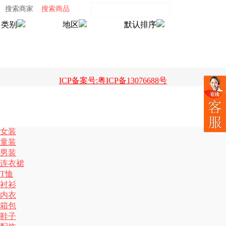
搜索商家
搜索商品
类别
地区
默认排序
ICP备案号:粤ICP备13076688号
女装
童装
男装
连衣裙
T恤
衬衫
内衣
箱包
鞋子