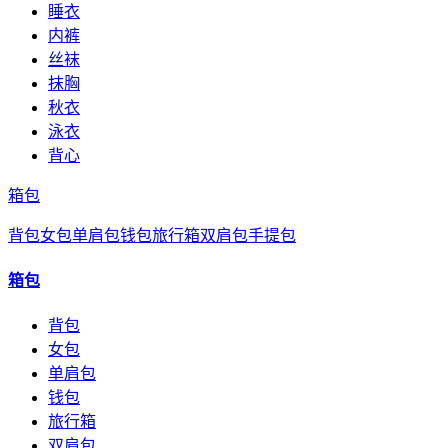
睡衣
内裤
丝袜
抹胸
秋衣
泳衣
背心
箱包
背包
女包
单肩包
钱包
旅行箱
双肩包
手提包
箱包
背包
女包
单肩包
钱包
旅行箱
双肩包