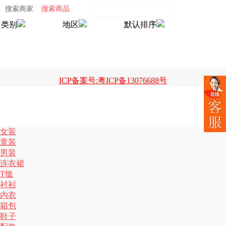
搜索商家
搜索商品
类别
地区
默认排序
ICP备案号:粤ICP备13076688号
女装
童装
男装
连衣裙
T恤
衬衫
内衣
箱包
鞋子