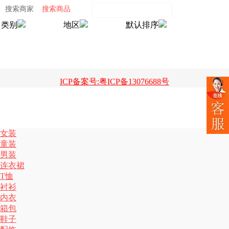
搜索商家
搜索商品
类别
地区
默认排序
ICP备案号:粤ICP备13076688号
女装
童装
男装
连衣裙
T恤
衬衫
内衣
箱包
鞋子