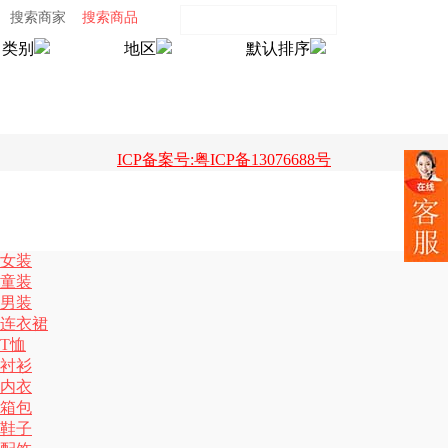
搜索商家
搜索商品
类别
地区
默认排序
ICP备案号:粤ICP备13076688号
女装
童装
男装
连衣裙
T恤
衬衫
内衣
箱包
鞋子