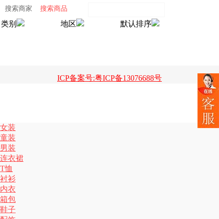
搜索商家
搜索商品
类别
地区
默认排序
ICP备案号:粤ICP备13076688号
女装
童装
男装
连衣裙
T恤
衬衫
内衣
箱包
鞋子