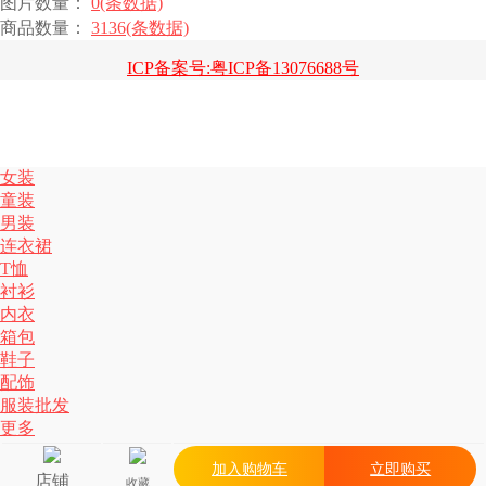
图片数量：
0(条数据)
商品数量：
3136(条数据)
ICP备案号:粤ICP备13076688号
女装
童装
男装
连衣裙
T恤
衬衫
内衣
箱包
鞋子
配饰
服装批发
更多
加入购物车
立即购买
店铺
收藏