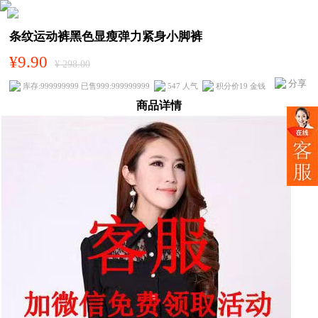
条纹运动裤黑色显瘦弹力紧身小脚裤
¥9.90
¥ 298.00
分享
库存:999999999 已售999:999999999
547 人气
积分价19 金钱
商品详情