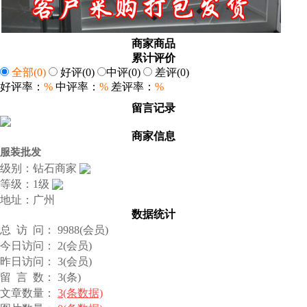
商家商品
累计评价
全部
(0)
好评
(0)
中评
(0)
差评
(0)
好评率：
%
中评率：
%
差评率：
%
留言记录
商家信息
服装批发
级别：钻石商家
等级：1级
地址：广州
数据统计
总 访 问： 9988(会员)
今日访问： 2(会员)
昨日访问： 3(会员)
留 言 数： 3(条)
文章数量：
3(条数据)