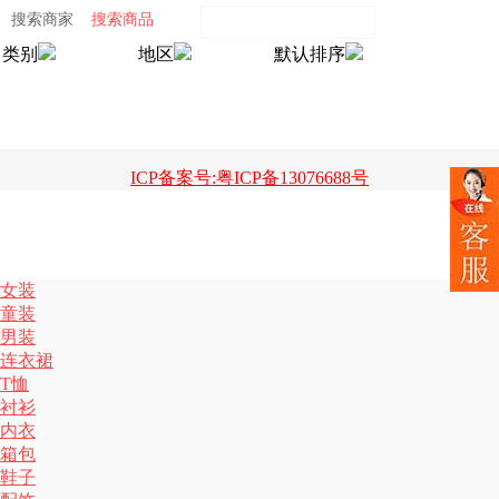
搜索商家
搜索商品
类别
地区
默认排序
ICP备案号:粤ICP备13076688号
女装
童装
男装
连衣裙
T恤
衬衫
内衣
箱包
鞋子