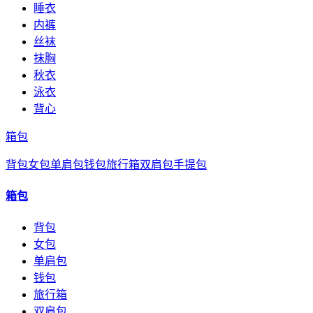
睡衣
内裤
丝袜
抹胸
秋衣
泳衣
背心
箱包
背包
女包
单肩包
钱包
旅行箱
双肩包
手提包
箱包
背包
女包
单肩包
钱包
旅行箱
双肩包