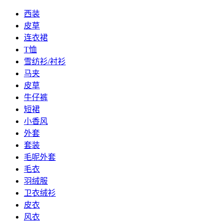
西装
皮草
连衣裙
T恤
雪纺衫/衬衫
马夹
皮草
牛仔裤
短裙
小香风
外套
套装
毛呢外套
毛衣
羽绒服
卫衣绒衫
皮衣
风衣