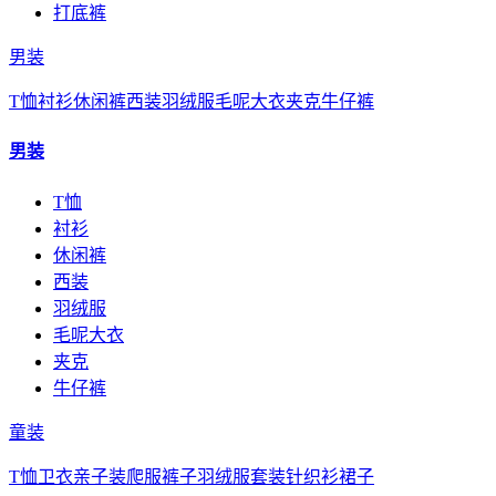
打底裤
男装
T恤
衬衫
休闲裤
西装
羽绒服
毛呢大衣
夹克
牛仔裤
男装
T恤
衬衫
休闲裤
西装
羽绒服
毛呢大衣
夹克
牛仔裤
童装
T恤
卫衣
亲子装
爬服
裤子
羽绒服
套装
针织衫
裙子