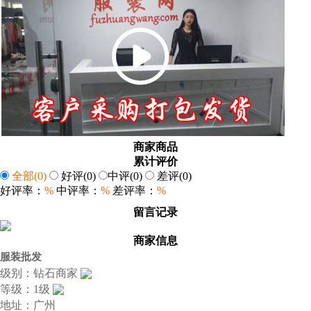
商家商品
累计评价
全部
(0)
好评
(0)
中评
(0)
差评
(0)
好评率：
%
中评率：
%
差评率：
%
留言记录
商家信息
服装批发
级别：钻石商家
等级：1级
地址：广州