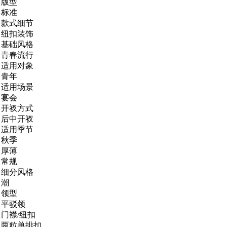
版型
标准
款式细节
纽扣装饰
基础风格
青春流行
适用对象
青年
适用场景
宴会
开衩方式
后中开衩
适用季节
秋季
厚薄
常规
细分风格
潮
领型
平驳领
门襟/纽扣
两粒单排扣