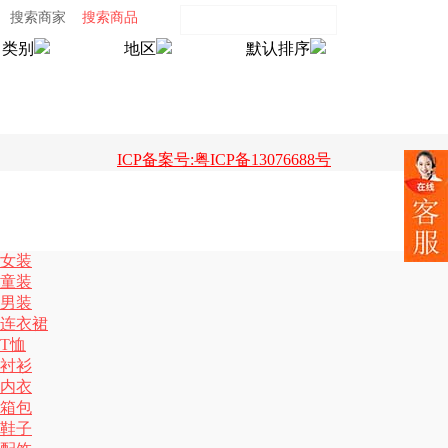
搜索商家
搜索商品
类别
地区
默认排序
ICP备案号:粤ICP备13076688号
女装
童装
男装
连衣裙
T恤
衬衫
内衣
箱包
鞋子