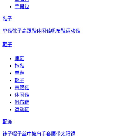
手提包
鞋子
单鞋
靴子
高跟鞋
休闲鞋
帆布鞋
运动鞋
鞋子
凉鞋
拖鞋
单鞋
靴子
高跟鞋
休闲鞋
帆布鞋
运动鞋
配饰
袜子
帽子
丝巾
披肩
手套
腰带
太阳镜