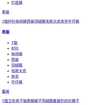
打底裤
男装
T恤
衬衫
休闲裤
西装
羽绒服
毛呢大衣
夹克
牛仔裤
男装
T恤
衬衫
休闲裤
西装
羽绒服
毛呢大衣
夹克
牛仔裤
童装
T恤
卫衣
亲子装
爬服
裤子
羽绒服
套装
针织衫
裙子