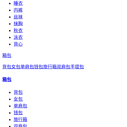
睡衣
内裤
丝袜
抹胸
秋衣
泳衣
背心
箱包
背包
女包
单肩包
钱包
旅行箱
双肩包
手提包
箱包
背包
女包
单肩包
钱包
旅行箱
双肩包