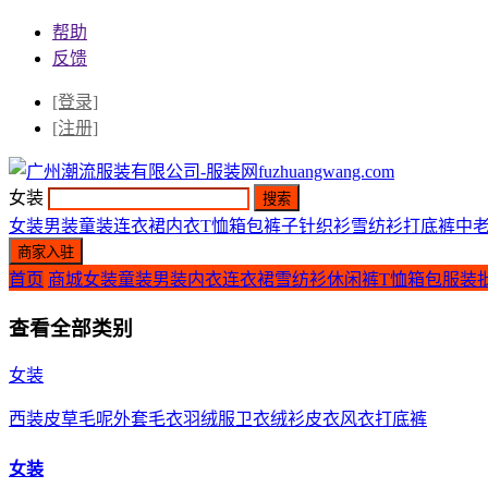
帮助
反馈
[登录]
[注册]
女装
女装
男装
童装
连衣裙
内衣
T恤
箱包
裤子
针织衫
雪纺衫
打底裤
中
首页
商城
女装
童装
男装
内衣
连衣裙
雪纺衫
休闲裤
T恤
箱包
服装
查看全部类别
女装
西装
皮草
毛呢外套
毛衣
羽绒服
卫衣绒衫
皮衣
风衣
打底裤
女装