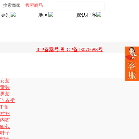
搜索商家
搜索商品
类别
地区
默认排序
ICP备案号:粤ICP备13076688号
女装
童装
男装
连衣裙
T恤
衬衫
内衣
箱包
鞋子