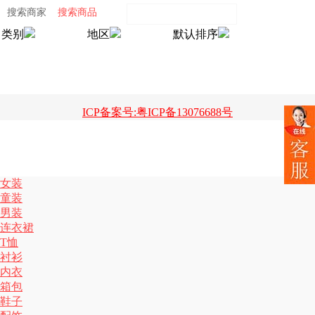
搜索商家
搜索商品
类别
地区
默认排序
ICP备案号:粤ICP备13076688号
女装
童装
男装
连衣裙
T恤
衬衫
内衣
箱包
鞋子