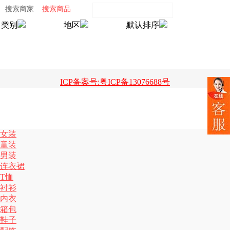
搜索商家
搜索商品
类别
地区
默认排序
ICP备案号:粤ICP备13076688号
女装
童装
男装
连衣裙
T恤
衬衫
内衣
箱包
鞋子