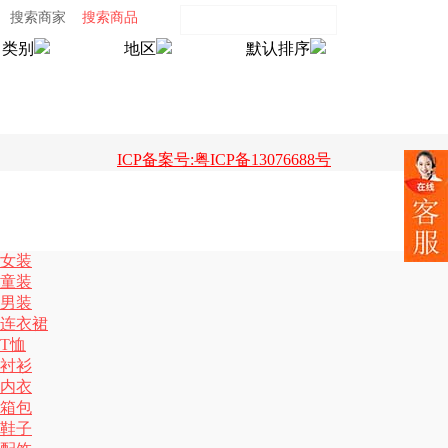
搜索商家
搜索商品
类别
地区
默认排序
ICP备案号:粤ICP备13076688号
女装
童装
男装
连衣裙
T恤
衬衫
内衣
箱包
鞋子