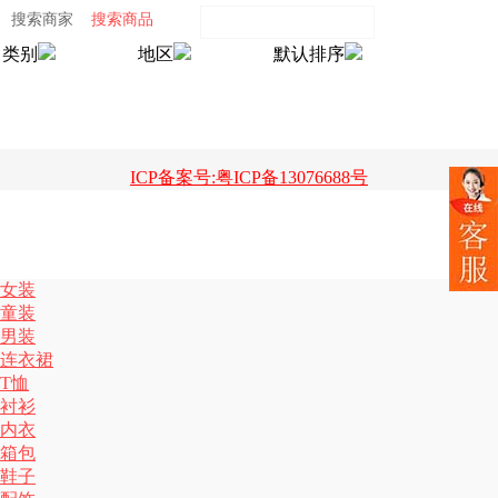
搜索商家
搜索商品
类别
地区
默认排序
ICP备案号:粤ICP备13076688号
女装
童装
男装
连衣裙
T恤
衬衫
内衣
箱包
鞋子