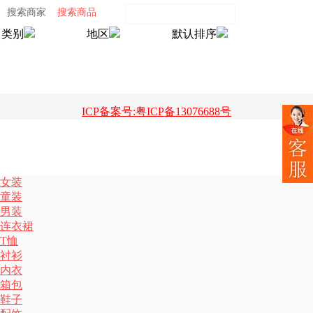
搜索商家
搜索商品
类别
地区
默认排序
ICP备案号:粤ICP备13076688号
女装
童装
男装
连衣裙
T恤
衬衫
内衣
箱包
鞋子