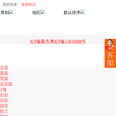
搜索商家
搜索商品
类别
地区
默认排序
ICP备案号:粤ICP备13076688号
女装
童装
男装
连衣裙
T恤
衬衫
内衣
箱包
鞋子