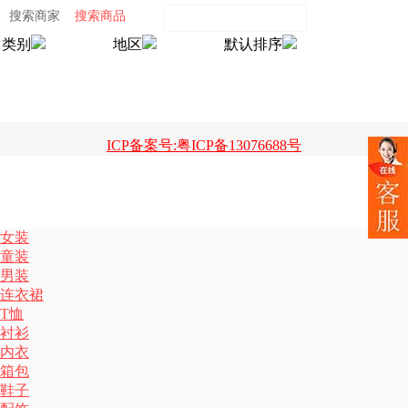
搜索商家
搜索商品
类别
地区
默认排序
ICP备案号:粤ICP备13076688号
女装
童装
男装
连衣裙
T恤
衬衫
内衣
箱包
鞋子