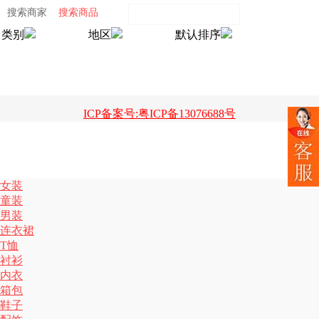
搜索商家
搜索商品
类别
地区
默认排序
ICP备案号:粤ICP备13076688号
女装
童装
男装
连衣裙
T恤
衬衫
内衣
箱包
鞋子