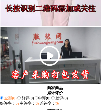
商家商品
累计评价
全部
(0)
好评
(0)
中评
(0)
差评
(0)
好评率：
%
中评率：
%
差评率：
%