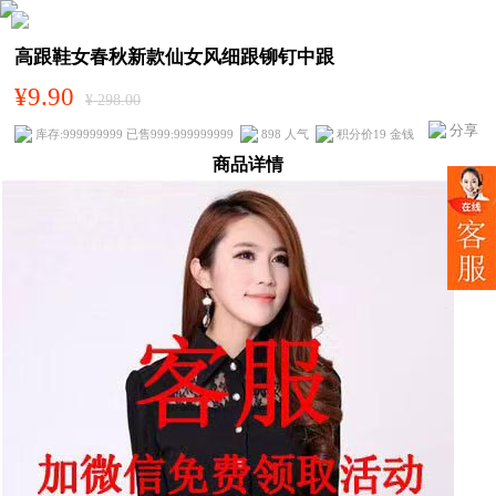
高跟鞋女春秋新款仙女风细跟铆钉中跟
¥9.90
¥ 298.00
分享
库存:999999999 已售999:999999999
898 人气
积分价19 金钱
商品详情