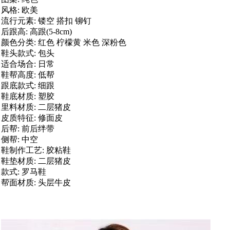
风格: 欧美
流行元素: 镂空 搭扣 铆钉
后跟高: 高跟(5-8cm)
颜色分类: 红色 柠檬黄 米色 深粉色
鞋头款式: 包头
适合场合: 日常
鞋帮高度: 低帮
跟底款式: 细跟
鞋底材质: 塑胶
里料材质: 二层猪皮
皮质特征: 修面皮
后帮: 前后绊带
侧帮: 中空
鞋制作工艺: 胶粘鞋
鞋垫材质: 二层猪皮
款式: 罗马鞋
帮面材质: 头层牛皮
添加影藏字符