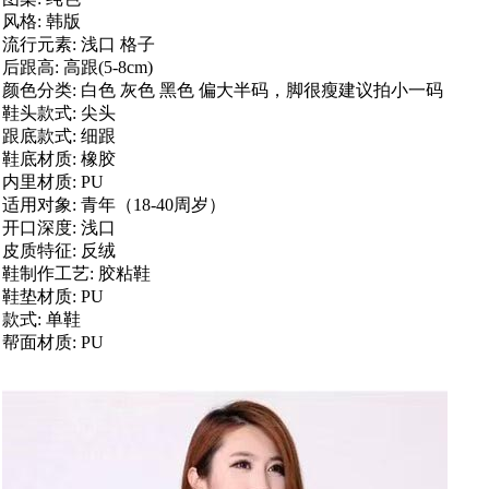
风格: 韩版
流行元素: 浅口 格子
后跟高: 高跟(5-8cm)
颜色分类: 白色 灰色 黑色 偏大半码，脚很瘦建议拍小一码
鞋头款式: 尖头
跟底款式: 细跟
鞋底材质: 橡胶
内里材质: PU
适用对象: 青年（18-40周岁）
开口深度: 浅口
皮质特征: 反绒
鞋制作工艺: 胶粘鞋
鞋垫材质: PU
款式: 单鞋
帮面材质: PU