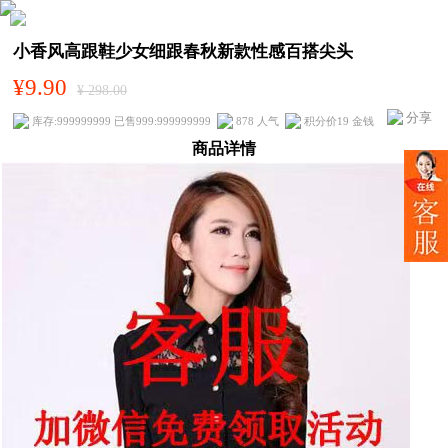
小香风高跟鞋少女细跟春秋新款性感百搭尖头
¥9.90
¥ 298.00
分享
库存:999999999 已售999:999999999
878 人气
积分价19 金钱
商品详情