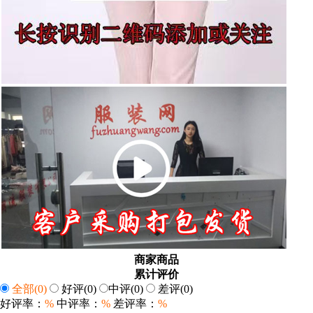
商家商品
累计评价
全部
(0)
好评
(0)
中评
(0)
差评
(0)
好评率：
%
中评率：
%
差评率：
%