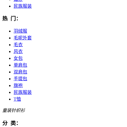
民族服装
热 门：
羽绒服
毛呢外套
毛衣
风衣
女包
单肩包
双肩包
手提包
旗袍
民族服装
T恤
童装
针织衫
分 类：