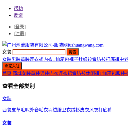
帮助
反馈
[登录]
[注册]
女装
女装
男装
童装
连衣裙
内衣
T恤
箱包
裤子
针织衫
雪纺衫
打底裤
中
首页
商城
女装
童装
男装
内衣
连衣裙
雪纺衫
休闲裤
T恤
箱包
服装
查看全部类别
女装
西装
皮草
毛呢外套
毛衣
羽绒服
卫衣绒衫
皮衣
风衣
打底裤
女装