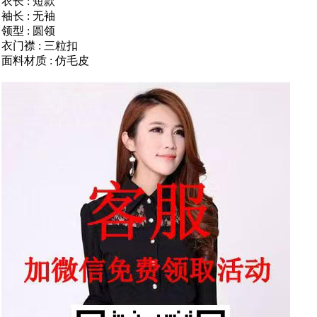
衣长 : 短款
袖长 : 无袖
领型 : 圆领
衣门襟 : 三粒扣
面料材质 : 仿毛皮