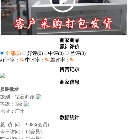
商家商品
累计评价
全部
(0)
好评
(0)
中评
(0)
差评
(0)
好评率：
%
中评率：
%
差评率：
%
留言记录
商家信息
服装批发
级别：钻石商家
等级：1级
地址：广州
数据统计
总 访 问： 9983(会员)
今日访问： 0(会员)
昨日访问： 2(会员)