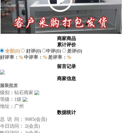
商家商品
累计评价
全部
(0)
好评
(0)
中评
(0)
差评
(0)
好评率：
%
中评率：
%
差评率：
%
留言记录
商家信息
服装批发
级别：钻石商家
等级：1级
地址：广州
数据统计
总 访 问： 9985(会员)
今日访问： 2(会员)
昨日访问： 2(会员)