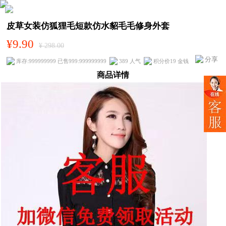
皮草女装仿狐狸毛短款仿水貂毛毛修身外套
¥9.90
¥ 298.00
分享
库存:999999999 已售999:999999999
389 人气
积分价19 金钱
商品详情