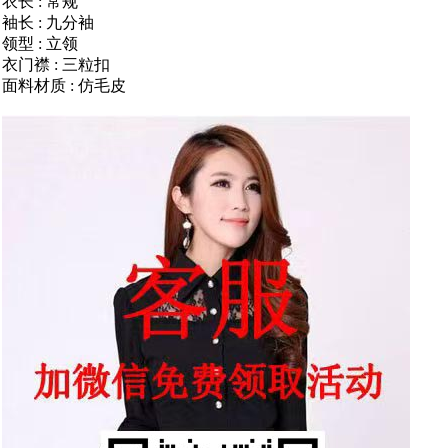
衣长 : 常规
袖长 : 九分袖
领型 : 立领
衣门襟 : 三粒扣
面料材质 : 仿毛皮