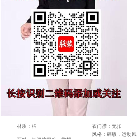
材质：棉
衣门襟：无扣