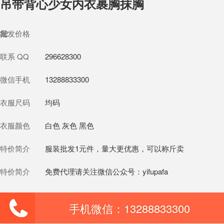
吊带背心少女内衣裹胸抹胸
批发价格
32
元
联系 QQ
296628300
微信手机
13288833300
衣服尺码
均码
衣服颜色
白色 灰色 黑色
特价简介
服装批发1元件，量大更优惠，可以称斤卖
特价简介
免费代理请关注微信公众号：yifupafa
手机微信：13288833300