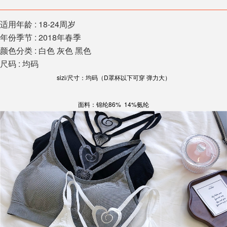
适用年龄 : 18-24周岁
年份季节 : 2018年春季
颜色分类 : 白色 灰色 黑色
尺码 : 均码
sizi/尺寸：均码（D罩杯以下可穿 弹力大）
面料：锦纶86% 14%氨纶