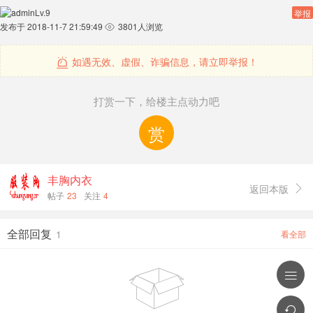
admin
Lv.9
举报
发布于 2018-11-7 21:59:49
3801人浏览

如遇无效、虚假、诈骗信息，请立即举报！

打赏一下，给楼主点动力吧
赏
丰胸内衣
返回本版

帖子
23
关注
4
全部回复
1
看全部


