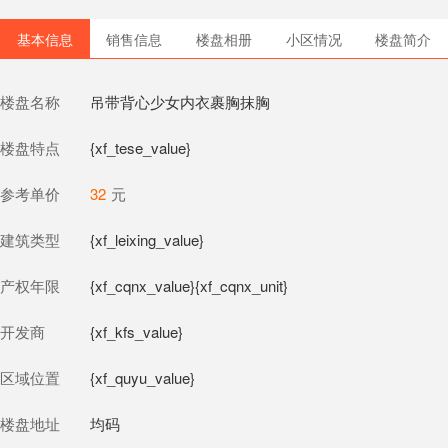
基本信息
销售信息
楼盘相册
小区情况
楼盘简介
楼盘名称
吊带背心少女内衣裹胸抹胸
楼盘特点
{xf_tese_value}
参考单价
32
元
建筑类型
{xf_leixing_value}
产权年限
{xf_cqnx_value}{xf_cqnx_unit}
开发商
{xf_kfs_value}
区域位置
{xf_quyu_value}
楼盘地址
均码