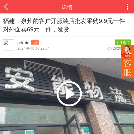
详情

福建，泉州的客户开服装店批发采购9.9元一件，
对外面卖69元一件，发货
admin
关注楼主
Lv.9
2024-6-10 10:22:04
2820
0

