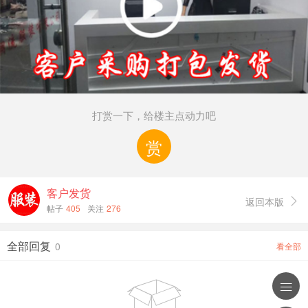
打赏一下，给楼主点动力吧
赏
客户发货
返回本版

帖子
405
关注
276
全部回复
0
看全部

