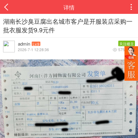
详情

湖南长沙臭豆腐出名城市客户是开服装店采购一
批衣服发货9.9元件
admin
关注楼主
Lv.9
2026-7-1 12:28:36
575
0

