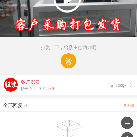
打赏一下，给楼主点动力吧
赏
客户发货
返回本版

帖子
405
关注
276
全部回复
0
看全部

