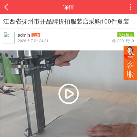
详情

江西省抚州市开品牌折扣服装店采购100件夏装
admin
关注楼主
Lv.9
2026-5-7 21:24:31
809
0

