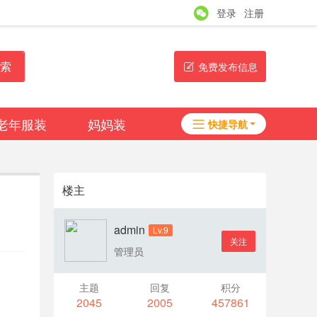
登录
注册
索
免费发布信息
老年服装
妈妈装
快捷导航
女装品牌
帮助
淘帖
日志
楼主
admin
Lv.9
关注
管理员
主题
回复
积分
2045
2005
457861