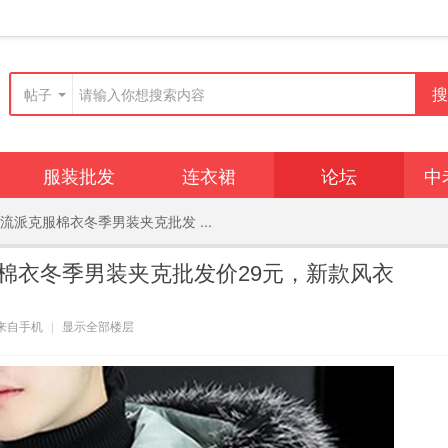
搜
帖子
服装批发
连衣裙
论坛
中
派克服棉衣冬季男装夹克批发 ...
广播
群组
动态
棉衣冬季男装夹克批发价29元，新款风衣
毛呢大衣
排行榜
来自手机
|
显示全部楼层