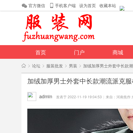
官方微信
手机客户端
设为首页
收藏本站
首页
门户
商城
论坛
服装批发
男装
加绒加厚男士外套中长款潮流
服
丰胸内衣
钱包
导读
加绒加厚男士外套中长款潮流派克服
装
相册
分享
记录
»
›
›
›
批
admin
发表于 2022-11-19 19:04:53
|
来自：河南焦作
发