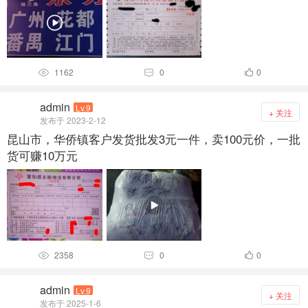
1162
0
0



admin
Lv.9
+ 关注
发布于 2023-2-12
昆山市，华侨镇客户发货批发3元一件，卖100元价，一批
货可赚10万元
2358
0
0



admin
Lv.9
+ 关注
发布于 2025-1-6