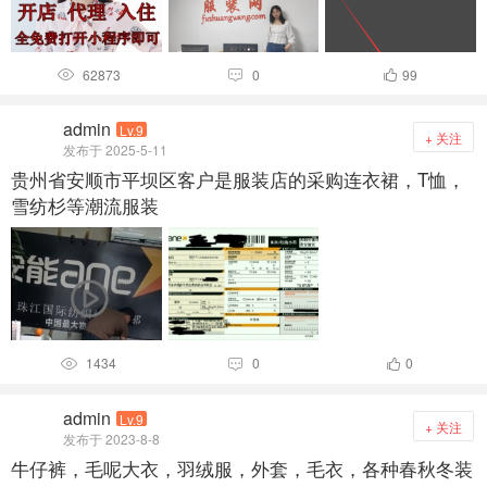
62873
0
99



admin
Lv.9
+ 关注
发布于 2025-5-11
贵州省安顺市平坝区客户是服装店的采购连衣裙，T恤，
雪纺杉等潮流服装
1434
0
0



admin
Lv.9
+ 关注
发布于 2023-8-8
牛仔裤，毛呢大衣，羽绒服，外套，毛衣，各种春秋冬装