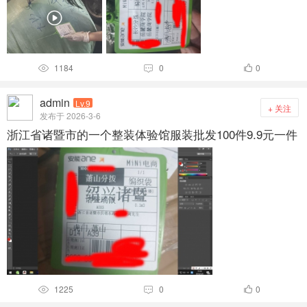
1184
0
0



admin
Lv.9
+ 关注
发布于 2026-3-6
浙江省诸暨市的一个整装体验馆服装批发100件9.9元一件
1225
0
0


