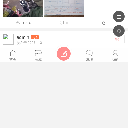

1294
0
0




admin
Lv.9
+ 关注
发布于 2026-1-31
讲解服装批发平台手机和电脑是怎么使用和安装的有app




和小程与pc及H5
首页
商城
发现
我的
排序主题筛选


排序：
发帖时间
回复/查看
查看
排序：
全部时间
一天
两天
一周
一个月
三个月
1321
0
0


