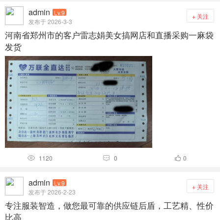
admin
Lv.9
+ 关注
发布于 2026-3-3
河南省郑州市的客户雷志娟美女搞网店和直播采购一麻袋
发货
1120
0
0



admin
Lv.9
+ 关注
发布于 2026-2-23
专注服装智造，做您最可靠的供应链后盾，工艺精、性价
比高