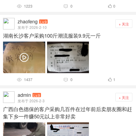
1223
0
0



zhaofeng
Lv.9
+ 关注
发布于 2026-2-10
湖南长沙客户采购100斤潮流服装9.9元一斤
1437
0
1



admin
Lv.9
+ 关注
发布于 2026-2-3
广西白色德保的客户采购几百件在过年前后卖朋友圈和赶
集下乡一件赚50元以上非常好卖