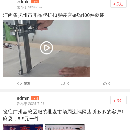
admin
Lv.9
+ 关注
发布于 2026-5-7
江西省抚州市开品牌折扣服装店采购100件夏装
809
0
0



admin
Lv.9
+ 关注
发布于 2025-7-26
发往广州荔湾区服装批发市场周边搞网店拼多多的客户1
麻袋，9.9元一件