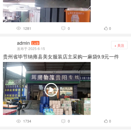
1281
0
0



admin
Lv.9
+ 关注
发布于 2025-6-15
贵州省毕节纳雍县美女服装店主采购一麻袋9.9元一件
1734
0
0


