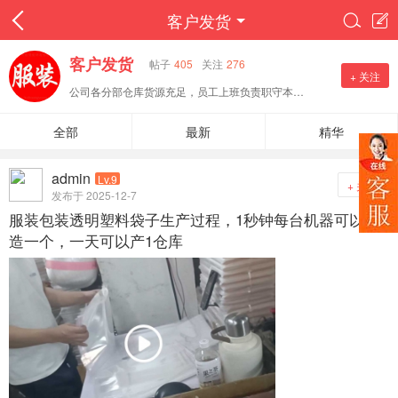
客户发货


客户发货
帖子
405
关注
276
+ 关注
公司各分部仓库货源充足，员工上班负责职守本位，质量好，款式都是自己公司设计师精心作品，面料都是精挑细选，货品都是爆款，不好卖包退换，欢迎采购踏入财富之门！
全部
最新
精华
admin
Lv.9
+ 关注
发布于 2025-12-7
服装包装透明塑料袋子生产过程，1秒钟每台机器可以制
造一个，一天可以产1仓库