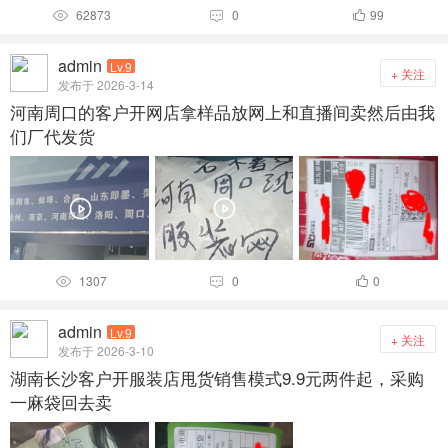
62873
0
99



admin
Lv.9
+ 关注
发布于 2026-3-14
河南周口的客户开网店拿样品放网上和直播间卖然后由我
们厂代发货
1307
0
0



admin
Lv.9
+ 关注
发布于 2026-3-10
湖南长沙客户开服装店甩货销售模式9.9元两件起，采购
一麻袋回去卖