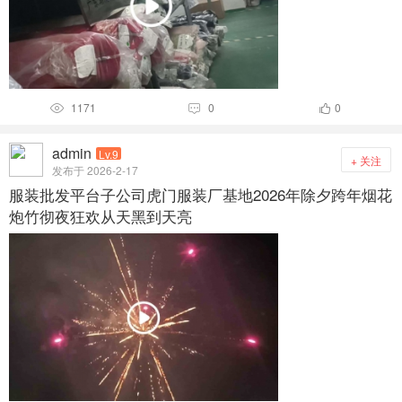
1171
0
0



admin
Lv.9
+ 关注
发布于 2026-2-17
服装批发平台子公司虎门服装厂基地2026年除夕跨年烟花
炮竹彻夜狂欢从天黑到天亮