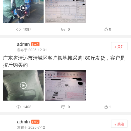
1087
0
0



admin
Lv.9
+ 关注
发布于 2025-12-31
广东省清远市清城区客户摆地摊采购180斤发货，客户是
按斤购买的
1402
0
1



admin
Lv.9
+ 关注
发布于 2025-7-12