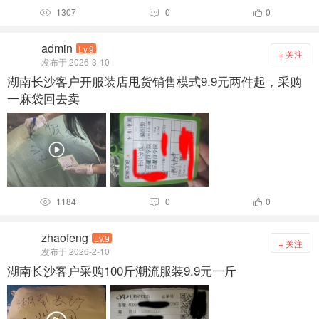
1307
0
0



admin
Lv.9
+ 关注
发布于 2026-3-10
湖南长沙客户开服装店甩货销售模式9.9元两件起，采购
一麻袋回去卖
1184
0
0



zhaofeng
Lv.9
+ 关注
发布于 2026-2-10
湖南长沙客户采购100斤潮流服装9.9元一斤