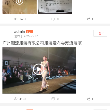
1437
0
1



admin
Lv.9
+ 关注
发布于 2024-6-17
广州潮流服装有限公司服装发布会潮流展演
4133
0
1


