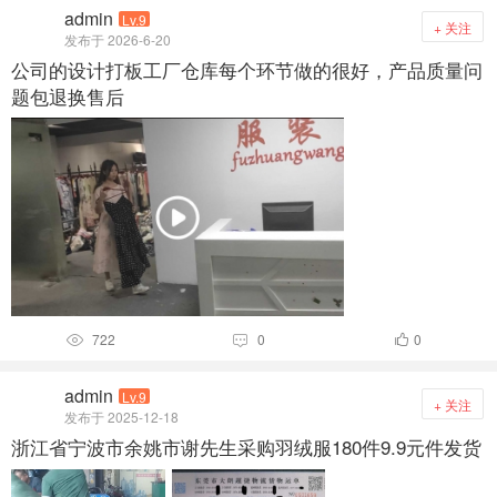
admin
Lv.9
+ 关注
发布于 2026-6-20
公司的设计打板工厂仓库每个环节做的很好，产品质量问
题包退换售后
722
0
0



admin
Lv.9
+ 关注
发布于 2025-12-18
浙江省宁波市余姚市谢先生采购羽绒服180件9.9元件发货