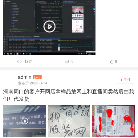
1321
0
0



admin
Lv.9
+ 关注
发布于 2026-3-14
河南周口的客户开网店拿样品放网上和直播间卖然后由我
们厂代发货