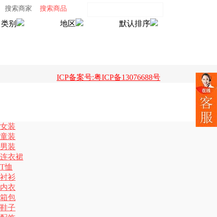
搜索商家
搜索商品
类别
地区
默认排序
ICP备案号:粤ICP备13076688号
女装
童装
男装
连衣裙
T恤
衬衫
内衣
箱包
鞋子