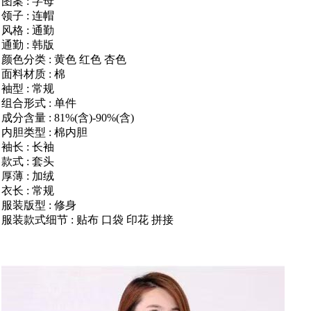
图案 : 字母
领子 : 连帽
风格 : 通勤
通勤 : 韩版
颜色分类 : 黄色 红色 杏色
面料材质 : 棉
袖型 : 常规
组合形式 : 单件
成分含量 : 81%(含)-90%(含)
内胆类型 : 棉内胆
袖长 : 长袖
款式 : 套头
厚薄 : 加绒
衣长 : 常规
服装版型 : 修身
服装款式细节 : 贴布 口袋 印花 拼接