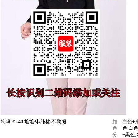
均码 35-40 堆堆袜/纯棉/不勒腿
颜
白色+
色
色,白
分
+黑色