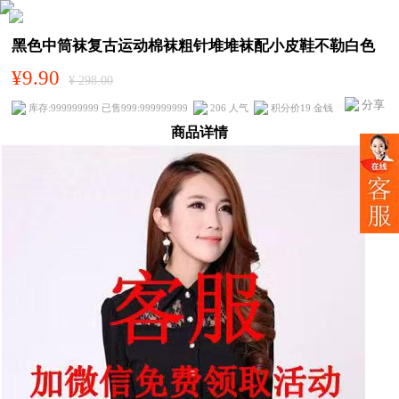
黑色中筒袜复古运动棉袜粗针堆堆袜配小皮鞋不勒白色
¥9.90
¥ 298.00
分享
库存:999999999 已售999:999999999
206 人气
积分价19 金钱
商品详情