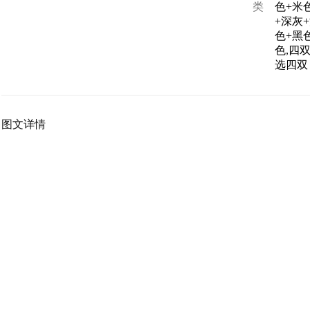
类
色+米
+深灰
色+黑
色,四
选四双
图文详情