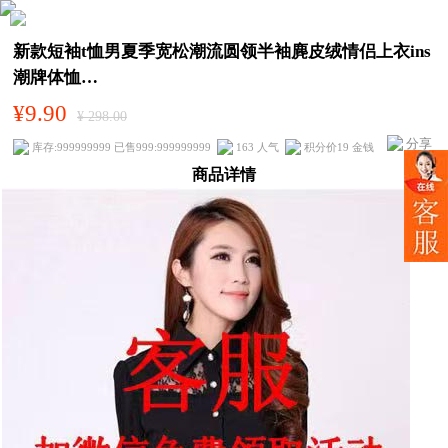
新款短袖t恤男夏季宽松潮流圆领半袖麂皮绒情侣上衣ins
潮牌体恤…
¥9.90
¥ 298.00
分享
库存:999999999 已售999:999999999
163 人气
积分价19 金钱
商品详情