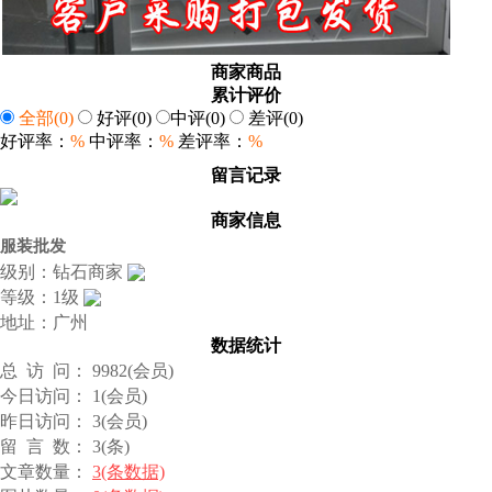
商家商品
累计评价
全部
(0)
好评
(0)
中评
(0)
差评
(0)
好评率：
%
中评率：
%
差评率：
%
留言记录
商家信息
服装批发
级别：钻石商家
等级：1级
地址：广州
数据统计
总 访 问： 9982(会员)
今日访问： 1(会员)
昨日访问： 3(会员)
留 言 数： 3(条)
文章数量：
3(条数据)