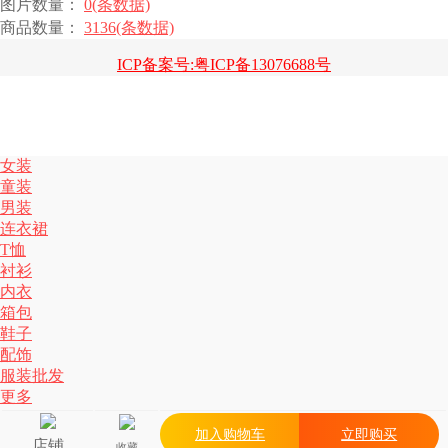
图片数量：
0(条数据)
商品数量：
3136(条数据)
ICP备案号:粤ICP备13076688号
女装
童装
男装
连衣裙
T恤
衬衫
内衣
箱包
鞋子
配饰
服装批发
更多
加入购物车
立即购买
店铺
收藏