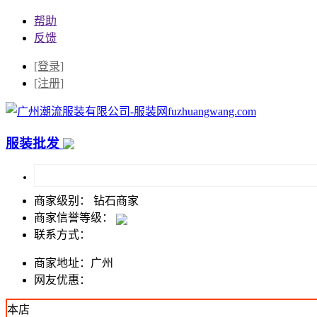
帮助
反馈
[登录]
[注册]
服装批发
商家级别：
钻石商家
商家信誉等级：
联系方式：
商家地址：
广州
网友优惠：
本店