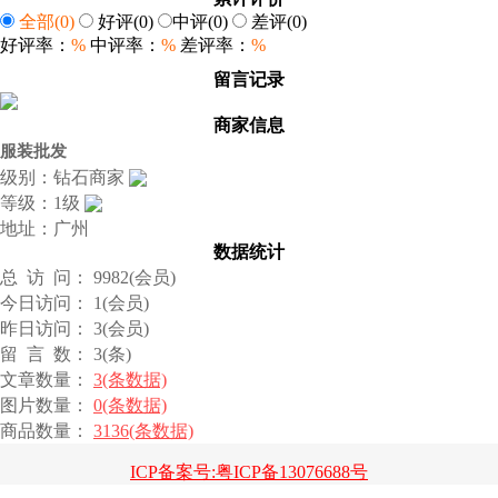
全部
(0)
好评
(0)
中评
(0)
差评
(0)
好评率：
%
中评率：
%
差评率：
%
留言记录
商家信息
服装批发
级别：钻石商家
等级：1级
地址：广州
数据统计
总 访 问： 9982(会员)
今日访问： 1(会员)
昨日访问： 3(会员)
留 言 数： 3(条)
文章数量：
3(条数据)
图片数量：
0(条数据)
商品数量：
3136(条数据)
ICP备案号:粤ICP备13076688号