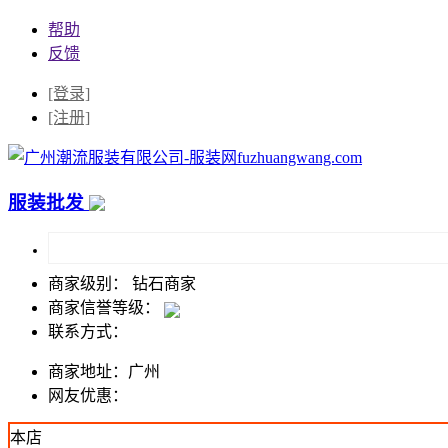
帮助
反馈
[登录]
[注册]
服装批发
商家级别：
钻石商家
商家信誉等级：
联系方式：
商家地址：
广州
网友优惠：
本店